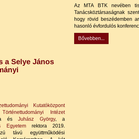
Az MTA BTK nevében tiszt
Tanácsköztársaságnak szent
hogy rövid beszédemben arr
hasonló évfordulós konferenc
Bővebben...
 a Selye János
mányi
zettudományi Kutatóközpont
örténettudományi Intézet
ója és
Juhász György
, a
s Egyetem
rektora 2019.
zú távú együttműködési