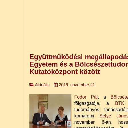
Együttműködési megállapodás
Egyetem és a Bölcsészettudo
Kutatóközpont között
Aktuális
2019. november 21.
Fodor Pál
, a
Bölcsés
főigazgatója, a
BTK T
tudományos tanácsad
komáromi
Selye Jáno
november 6-án hoss