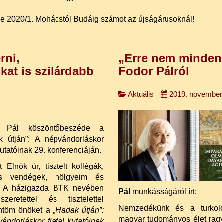
sse 2020/1. Mohácstól Budáig számot az újságárusoknál!
rni,
„Erre nem mindenki
kat is szilárdabb
Fodor Pálról
Aktuális
2019. november
r Pál köszöntőbeszéde a
k útján”: A népvándorláskor
 kutatóinak 29. konferenciáján.
lt Elnök úr, tisztelt kollégák,
s vendégek, hölgyeim és
! A házigazda BTK nevében
Pál
munkásságáról írt:
zeretettel és tisztelettel
Nemzedékünk és a turkológi
ntöm önöket a
„Hadak útján”:
magyar tudományos élet ragy
ándorláskor fiatal kutatóinak