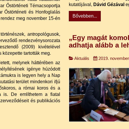
kutatójával,
Dávid Gézával
eg
ar Őstörténeti Témacsoportja
 Őstörténeti és Honfoglalás
Bővebben...
s rendez meg november 15-én
 történészek, antropológusok,
„Egy magát komol
erveződő rendezvénysorozata
adhatja alább a le
sztendő (2009) kivételével
közepette tartották meg.
Aktuális
2019. november
etett, melynek háttérében az
élyítésének igénye húzódott
számukra is legyen hely a Nap
tatási terület mindenkori ifjú
 őskoros, a római koros és a
a is. De említhetem a fiatal
zerveződéseit és publikációs