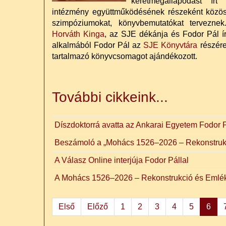
keretmegállapodást í
intézmény együttműködésének részeként közös 
szimpóziumokat, könyvbemutatókat tervezne
Horváth Kinga
, az SJE dékánja és Fodor Pál ír
alkalmából Fodor Pál az
SJE Könyvtára
részére
tartalmazó könyvcsomagot ajándékozott.
További cikkeink...
Díszdoktorrá avatta az Ankarai Egyetem Fodor P
Beszámoló a „Mohács 1526–2026 – Rekonstrukc
A Válasz Online interjúja Fodor Pállal
A Mohács 1526–2026 – Rekonstrukció és Emlék
Első
Előző
1
2
3
4
5
6