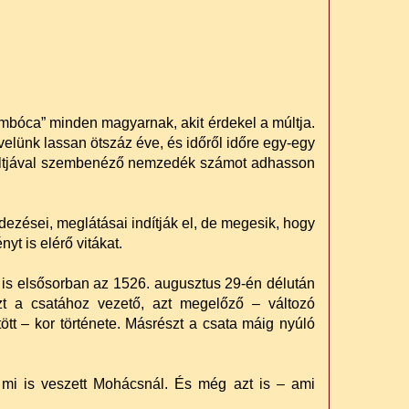
ombóca” minden magyarnak, akit érdekel a múltja.
velünk lassan ötszáz éve, és időről időre egy-egy
s múltjával szembenéző nemzedék számot adhasson
dezései, meglátásai indítják el, de megesik, hogy
t is elérő vitákat.
s elsősorban az 1526. augusztus 29-én délután
zt a csatához vezető, azt megelőző – változó
tt – kor története. Másrészt a csata máig nyúló
 mi is veszett Mohácsnál. És még azt is – ami