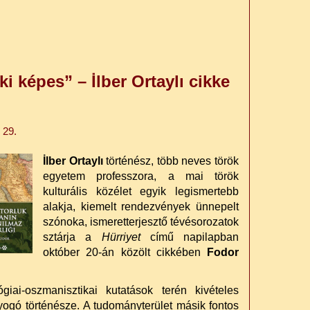
 képes” – İlber Ortaylı cikke
 29.
İlber Ortaylı
történész, több neves török
egyetem professzora, a mai török
kulturális közélet egyik legismertebb
alakja, kiemelt rendezvények ünnepelt
szónoka, ismeretterjesztő tévésorozatok
sztárja a
Hürriyet
című napilapban
október 20-án közölt cikkében
Fodor
ai-oszmanisztikai kutatások terén kivételes
ogó történésze. A tudományterület másik fontos