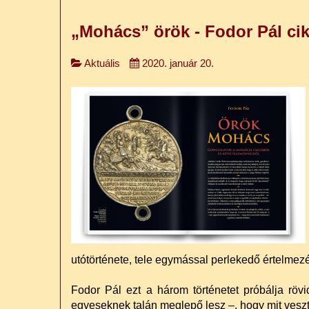
„Mohács” örök - Fodor Pál ci
Aktuális
2020. január 20.
utótörténete, tele egymással perlekedő értelmezé
Fodor Pál ezt a három történetet próbálja rö
egyeseknek talán meglepő lesz –, hogy mit vesz