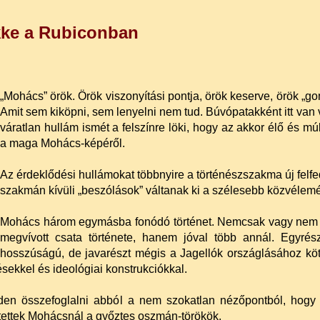
kke a Rubiconban
„Mohács” örök. Örök viszonyítási pontja, örök keserve, örök „g
Amit sem kiköpni, sem lenyelni nem tud. Búvópatakként itt van 
váratlan hullám ismét a felszínre löki, hogy az akkor élő é
a maga Mohács-képéről.
Az érdeklődési hullámokat többnyire a történés
zszakma új felfe
szakmán kívüli „beszólások” váltanak ki a szélesebb közvélemény
Mohács három egymásba fonódó történet. Nemcsak vagy nem i
megvívott csata története, hanem jóval több annál. Egyrés
hosszúságú, de javarészt mégis a Jagellók országlásához kötö
sekkel és ideológiai konstrukciókkal.
viden összefoglalni abból a nem szokatlan nézőpontból, hogy
tettek Mohácsnál a győztes oszmán-törökök.