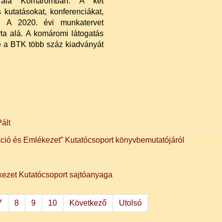
rt alá Komáromban. A két
kutatásokat, konferenciákat,
k. A 2020. évi munkatervet
ta alá. A komáromi látogatás
 a BTK több száz kiadványát
ált
ió és Emlékezet” Kutatócsoport könyvbemutatójáról
ezet Kutatócsoport sajtóanyaga
7
8
9
10
Következő
Utolsó