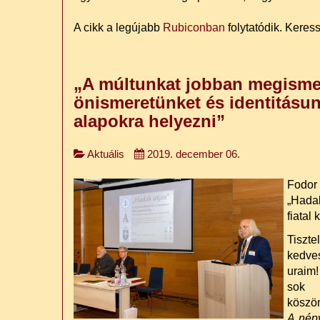
A cikk a legújabb
Rubiconban
folytatódik. Kere
„A múltunkat jobban megisme
önismeretünket és identitásun
alapokra helyezni”
Aktuális
2019. december 06.
Fodo
„Hada
fiatal
Tiszte
kedve
uraim
sok s
köszö
A népv