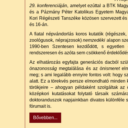
29. konferenciájá
n, amelyet ezúttal a BTK Magy
és a Pázmány Péter Katolikus Egyetem Magyar
Kori Régészeti Tanszéke közösen szervezett é
és 16-án.
A fiatal népvándorlás koros kutatók (régészek,
zoológusok, néprajzosok)
nemzedéki
alapon sz
1990-ben Szentesen kezdődött, s egyetlen e
rendszeresen és azóta sem csökkenő érdeklődés 
Az elhatározás egyfajta generációs dacból szül
önazonosság
megtalálása és az
önismeret
elm
meg; s ami legalább ennyire fontos volt: hogy 
alatt. Ez a törekvés persze elmondható minden ku
törökjeire – ahogyan példaként szolgáltak az
középkori kutatásokat folytató társaik számár
doktoranduszok napjainkban divatos különféle s
fórumait is.
Bővebben...