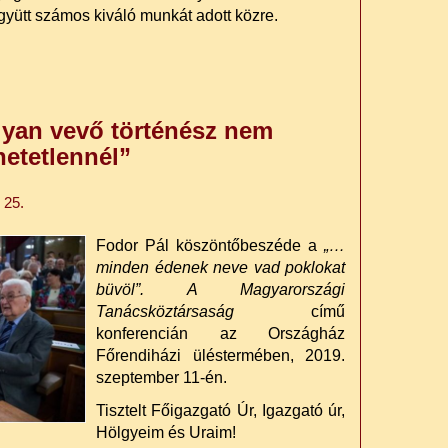
yütt számos kiváló munkát adott közre.
yan vevő történész nem
hetetlennél”
 25.
Fodor Pál köszöntőbeszéde a
„…
minden édenek neve vad poklokat
büvöl”. A Magyarországi
Tanácsköztársaság
című
konferencián az Országház
Főrendiházi üléstermében, 2019.
szeptember 11-én.
Tisztelt Főigazgató Úr, Igazgató úr,
Hölgyeim és Uraim!