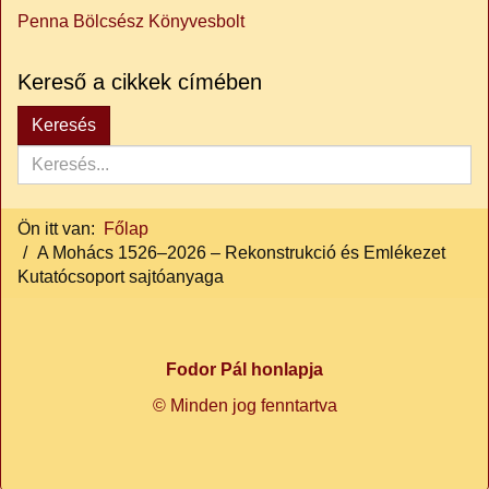
Penna Bölcsész Könyvesbolt
Kereső a cikkek címében
Keresés...
Keresés
Ön itt van:
Főlap
A Mohács 1526–2026 – Rekonstrukció és Emlékezet
Kutatócsoport sajtóanyaga
Fodor Pál honlapja
© Minden jog fenntartva