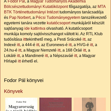
A
Fodor Pál
, a
Magyar Tudományos Akadémia
Bölcsészettudományi Kutatóközpont
főigazgatója, az
MTA
BTK Történettudományi Intézet
tudományos tanácsadója
és
Pap Norbert
, a
Pécsi Tudományegyetem
tanszékvezető
egyetemi tanára vezette
kutatócsoport
munkájáról készült
sajtóanyag
ide kattintva
olvasható. A kutatócsoport
munkája komoly sajtóvisszhangot váltott ki. Az RTL Klub
tudósítása
itt
tekinthető meg, a Pesti Srácoké
itt
, az
Indexé
itt
, a 444-é
itt
, az Euronews-é
itt
, a HVG-é
itt
, a
24.hu-é
itt
, a Magyar Nemzeté
itt
, a 168 Óráé
itt
, a
Lokálé
itt
, a Mandineré
itt
, a Népszaváé
itt
, a Magyar
Hírlapé
itt
érhető el.
Fodor Pál könyvei
Könyvek